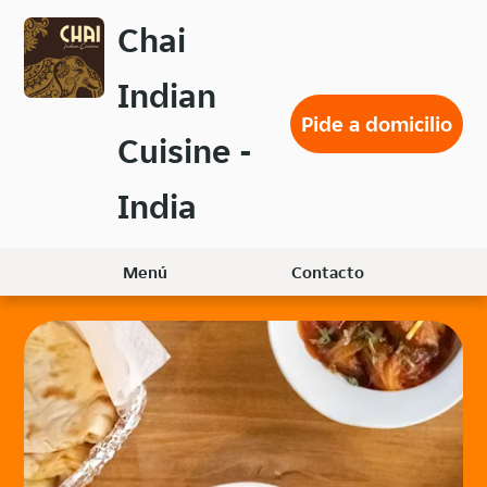
Volver
Chai
al
menú
Indian
principal
Pide a domicilio
Cuisine -
India
Menú
Contacto